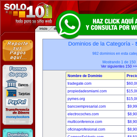
Dominios de la Categoría -
982 dominios en esta categ
Mostrando 1 de 150
Ver siguientes 150 >>
Nombre de Dominio
Preci
tradegate.com
$60,0
propiedadesmiami.com
$15,0
pymes.org
$15,0
bancoempresarial.com
$9,9
electrocoches.com
$8,9
multiconference.com
$8,9
oficinaprofesional.com
$8,9