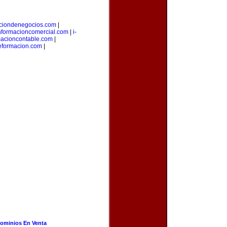
aciondenegocios.com
|
nformacioncomercial.com
|
i-
macioncontable.com
|
deformacion.com
|
ominios En Venta