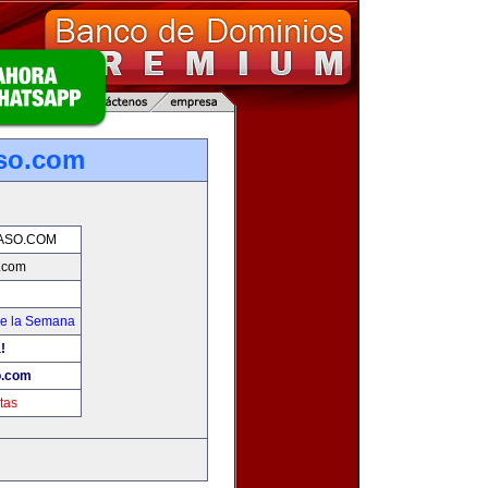
so.com
ASO.COM
.com
de la Semana
!
o.com
tas