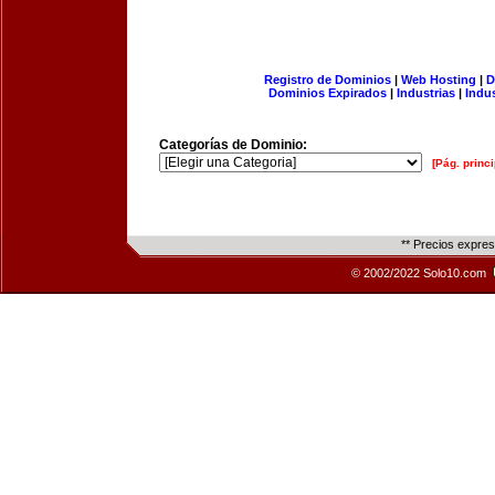
Registro de Dominios
|
Web Hosting
|
D
Dominios Expirados
|
Industrias
|
Indu
Categorías de Dominio:
[Pág. princi
** Precios expre
© 2002/2022 Solo10.com