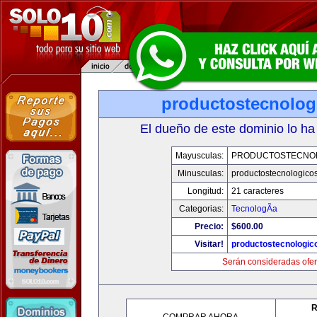
productostecnolog
El dueño de este dominio lo ha
Mayusculas:
PRODUCTOSTECNO
Minusculas:
productostecnologico
Longitud:
21 caracteres
Categorias:
TecnologÃ­a
Precio:
$600.00
Visitar!
productostecnologic
Serán consideradas ofer
R