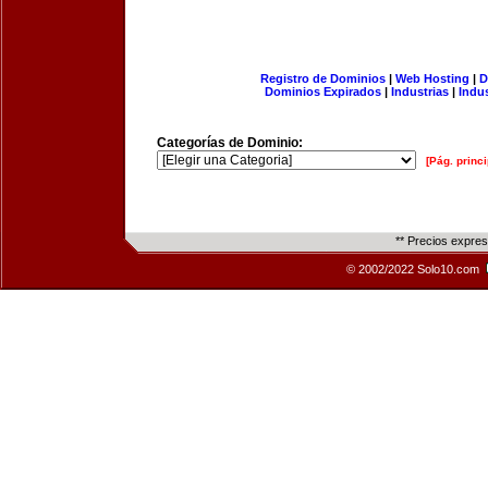
Registro de Dominios
|
Web Hosting
|
D
Dominios Expirados
|
Industrias
|
Indu
Categorías de Dominio:
[Pág. princi
** Precios expre
© 2002/2022 Solo10.com