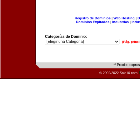
Registro de Dominios
|
Web Hosting
|
D
Dominios Expirados
|
Industrias
|
Indu
Categorías de Dominio:
[Pág. princi
** Precios expre
© 2002/2022 Solo10.com