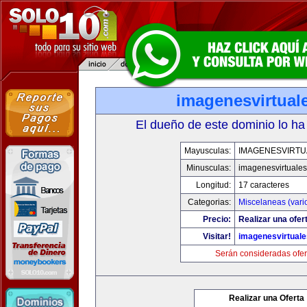
imagenesvirtual
El dueño de este dominio lo ha
Mayusculas:
IMAGENESVIRTU
Minusculas:
imagenesvirtuale
Longitud:
17 caracteres
Categorias:
Miscelaneas (vari
Precio:
Realizar una ofer
Visitar!
imagenesvirtual
Serán consideradas ofer
Realizar una Oferta