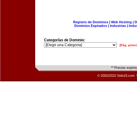
Registro de Dominios
|
Web Hosting
|
D
Dominios Expirados
|
Industrias
|
Indu
Categorías de Dominio:
[Pág. princi
** Precios expre
© 2002/2022 Solo10.com