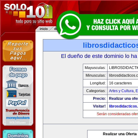
librosdidactic
El dueño de este dominio lo ha
Mayusculas:
LIBROSDIDACT
Minusculas:
librosdidacticos
Longitud:
16 caracteres
Categorias:
Artes y Cultura
,
E
Precio:
Realizar una ofe
Visitar!
librosdidactico
Serán consideradas ofer
Realizar una Oferta