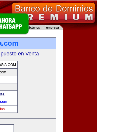
a.com
 puesto en Venta
GIA.COM
.com
rta!
a.com
tas