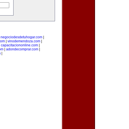
|
negociodesdetuhogar.com
|
com
|
vinodemendoza.com
|
|
capacitaciononline.com
|
om
|
adondecomprar.com
|
m
|