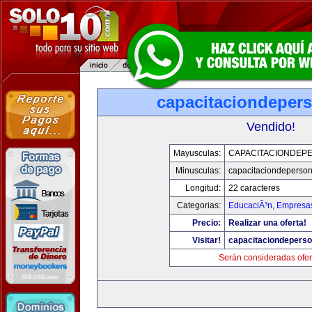
capacitaciondeper
Vendido!
Mayusculas:
CAPACITACIONDEP
Minusculas:
capacitaciondeperso
Longitud:
22 caracteres
Categorias:
EducaciÃ³n
,
Empresas
Precio:
Realizar una oferta!
Visitar!
capacitaciondepers
Serán consideradas ofer