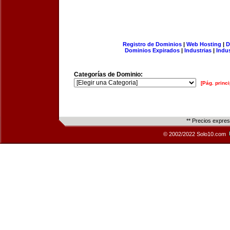
Registro de Dominios
|
Web Hosting
|
D
Dominios Expirados
|
Industrias
|
Indu
Categorías de Dominio:
[Pág. princi
** Precios expre
© 2002/2022 Solo10.com