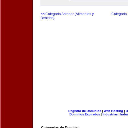
<< Categoria Anterior (Alimentos y
Categoria 
Bebidas)
Registro de Dominios
|
Web Hosting
|
D
Dominios Expirados
|
Industrias
|
Indu
Categorías de Dominio: