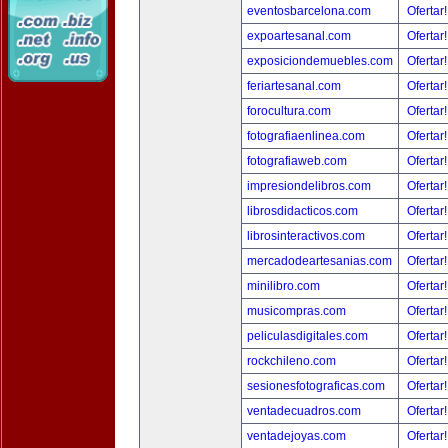
eventosbarcelona.com
Ofertar
expoartesanal.com
Ofertar
exposiciondemuebles.com
Ofertar
feriartesanal.com
Ofertar
forocultura.com
Ofertar
fotografiaenlinea.com
Ofertar
fotografiaweb.com
Ofertar
impresiondelibros.com
Ofertar
librosdidacticos.com
Ofertar
librosinteractivos.com
Ofertar
mercadodeartesanias.com
Ofertar
minilibro.com
Ofertar
musicompras.com
Ofertar
peliculasdigitales.com
Ofertar
rockchileno.com
Ofertar
sesionesfotograficas.com
Ofertar
ventadecuadros.com
Ofertar
ventadejoyas.com
Ofertar